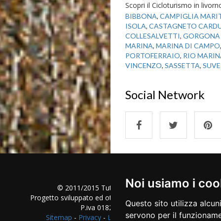
Scopri il Cicloturismo in livorn
BIBBONA
,
CAMPIGLIA MARI
ISOLA
,
CASTAGNETO CARD
COLLESALVETTI
,
GORGONA 
MARINA
,
MARINA DI CAMPO
PORTOFERRAIO
,
RIO MARIN
VINCENZO
,
SASSETTA
,
SUVE
Social Network
Noi usiamo i coo
© 2011/2015 Tutti i diritti riservati
Progetto sviluppato ed ottimizzato da
Piramedia
.it
Questo sito utilizza alcu
P.iva 01828200038
servono per il funzionamen
Sitemap
-
Privacy
-
Le Regioni
-
Google+