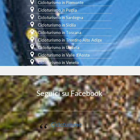
Cicloturismo in Piemonte
Cicloturismo in Puglia
Cicloturismo in Sardegna
Cicloturismo in Sicilia
Cicloturismo in Toscana
Cicloturismo in Trentino Alto Adige
Cicloturismo in Umbria
Cicloturismo in Valle d'Aosta
Cicloturismo in Veneto
Seguici su Facebook
Cicloturismo