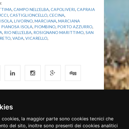
o:
TTIMA
,
CAMPO NELL'ELBA
,
CAPOLIVERI
,
CAPRAIA
UCCI
,
CASTIGLIONCELLO
,
CECINA
,
ISOLA
,
LIVORNO
,
MARCIANA
,
MARCIANA
,
PIANOSA ISOLA
,
PIOMBINO
,
PORTO AZZURRO
,
A
,
RIO NELL'ELBA
,
ROSIGNANO MARITTIMO
,
SAN
RETO
,
VADA
,
VICARELLO
,
kies
English
Detusche
ni cookies, la maggior parte sono cookies tecnici che
to del sito, inoltre sono presenti dei cookies analitici