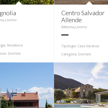
gnolia
Centro Salvador
Allende
ona
,
Livorno
Bibbona
,
Livorno
ogia: Residence
Tipologia: Casa Vacanza
oria: Dormire
Categoria: Dormire