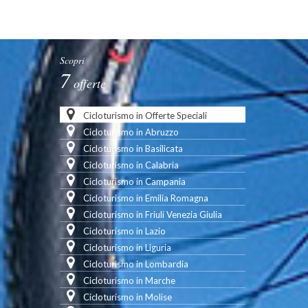
Scopri
7
offerte
Cicloturismo in Offerte Speciali
Cicloturismo in Abruzzo
Cicloturismo in Basilicata
Cicloturismo in Calabria
Cicloturismo in Campania
Cicloturismo in Emilia Romagna
Cicloturismo in Friuli Venezia Giulia
Cicloturismo in Lazio
Cicloturismo in Liguria
Cicloturismo in Lombardia
Cicloturismo in Marche
Cicloturismo in Molise