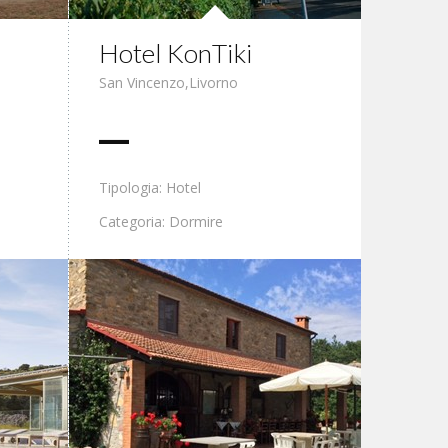
Hotel KonTiki
San Vincenzo
,
Livorno
Tipologia: Hotel
Categoria: Dormire