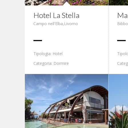
Hotel La Stella
Ma
Campo nell'Elba
,
Livorno
Bibb
Tipologia: Hotel
Tipol
Categoria: Dormire
Categ